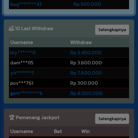
buq*******43
Rp 500.000
10 Last Withdraw
Selengkapnya
Username
Withdraw
biy******0
Rp 3.400.000
dam***115
Rp 3.600.000
yir******7
Rp 7.600.000
puv***761
Rp 300.000
gam********6
Rp 8.000.000
🏆 Pemenang Jackpot
Selengkapnya
Username
Bet
Win