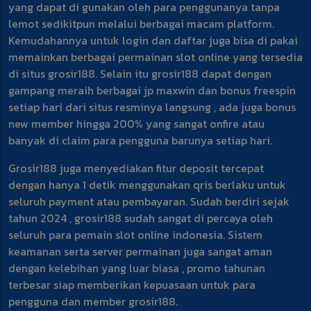
yang dapat di gunakan oleh para penggunanya tanpa
lemot sedikitpun melalui berbagai macam platform.
Kemudahannya untuk login dan daftar juga bisa di pakai
memainkan berbagai permainan slot online yang tersedia
di situs grosir188. Selain itu grosir188 dapat dengan
gampang meraih berbagai jp maxwin dan bonus freespin
setiap hari dari situs resminya langsung , ada juga bonus
new member hingga 200% yang sangat onfire atau
banyak di claim para pengguna barunya setiap hari.
Grosir188 juga menyediakan fitur deposit tercepat
dengan hanya 1 detik menggunakan qris berlaku untuk
seluruh payment atau pembayaran. Sudah berdiri sejak
tahun 2024 , grosir188 sudah sangat di percaya oleh
seluruh para pemain slot online indonesia. Sistem
keamanan serta server permainan juga sangat aman
dengan kelebihan yang luar biasa , promo tahunan
terbesar siap memberikan kepuasaan untuk para
pengguna dan member grosir188.