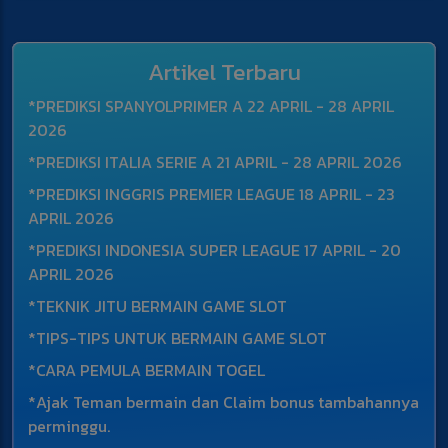
Artikel Terbaru
*PREDIKSI SPANYOLPRIMER A 22 APRIL - 28 APRIL
2026
*PREDIKSI ITALIA SERIE A 21 APRIL - 28 APRIL 2026
*PREDIKSI INGGRIS PREMIER LEAGUE 18 APRIL - 23
APRIL 2026
*PREDIKSI INDONESIA SUPER LEAGUE 17 APRIL - 20
APRIL 2026
*TEKNIK JITU BERMAIN GAME SLOT
*TIPS-TIPS UNTUK BERMAIN GAME SLOT
*CARA PEMULA BERMAIN TOGEL
*Ajak Teman bermain dan Claim bonus tambahannya
perminggu.