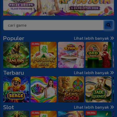
Populer
Lihat lebih banyak
Terbaru
Lihat lebih banyak
Slot
Lihat lebih banyak