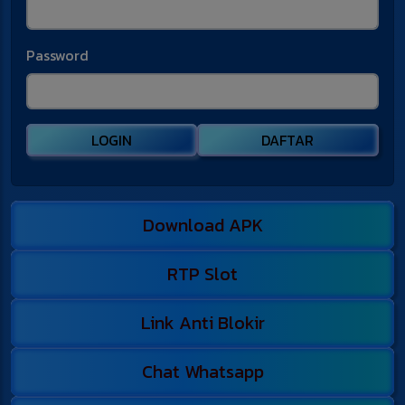
Password
LOGIN
DAFTAR
Download APK
RTP Slot
Link Anti Blokir
Chat Whatsapp