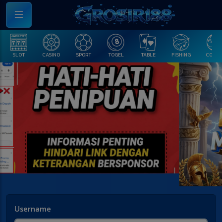
SLOT
CASINO
SPORT
TOGEL
TABLE
FISHING
COCK F
Username