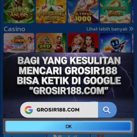
Casino
Lihat lebih banyak
Provider Kami
OK