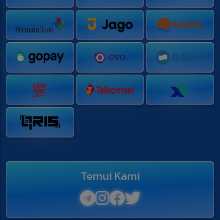
Temui Kami