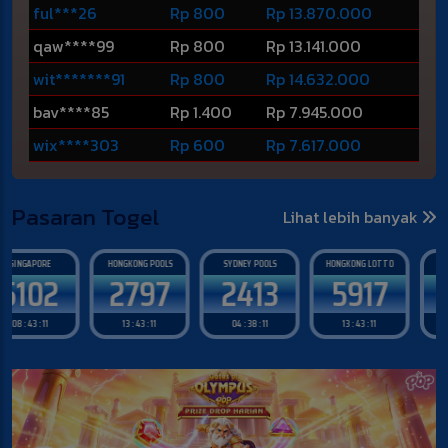
ful***26
Rp 800
Rp 13.870.000
qaw****99
Rp 800
Rp 13.141.000
wit*******91
Rp 800
Rp 14.632.000
bav****85
Rp 1.400
Rp 7.945.000
wix****303
Rp 600
Rp 7.617.000
Pasaran Togel
Lihat lebih banyak
HONGKONG POOLS
SYDNEY POOLS
HONGKONG LOTTO
SYDNEY LOTTO
2797
2413
5917
1377
13 : 43 : 10
04 : 38 : 10
13 : 43 : 10
04 : 38 : 10