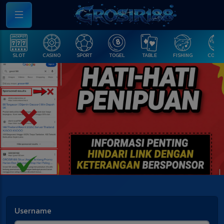
SLOT
CASINO
SPORT
TOGEL
TABLE
FISHING
COCK F
Username