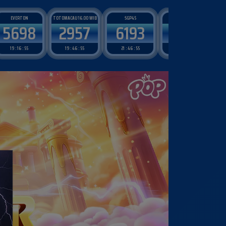
kim******0
Rp 600
Rp 12.529.000
Lihat lebih banyak
OTOMACAU 16.00 WIB
SGP45
ASTON
TOTOMACAU 19.00 WIB
2957
6193
????
9031
19 : 46 : 52
21 : 46 : 52
22 : 46 : 52
22 : 46 : 52