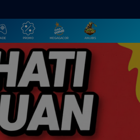
ADE
PROMO
MEGAGACOR
ANUBIS