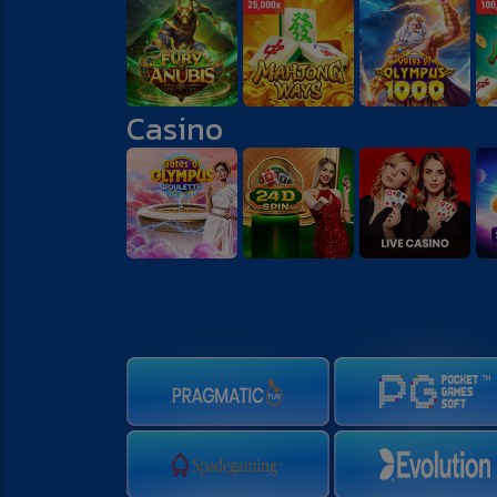
Slot
Casino