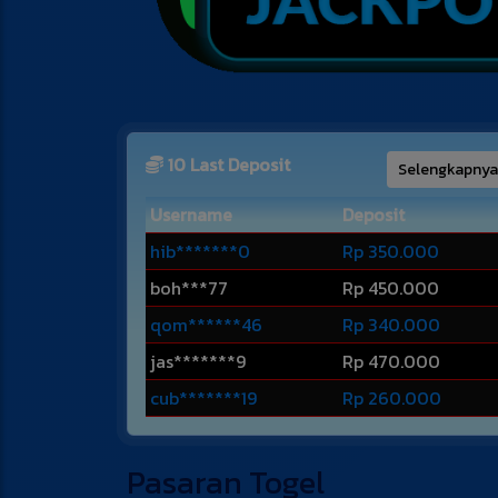
10 Last Deposit
Selengkapny
Username
Deposit
hib*******0
Rp 350.000
boh***77
Rp 450.000
qom******46
Rp 340.000
jas*******9
Rp 470.000
cub*******19
Rp 260.000