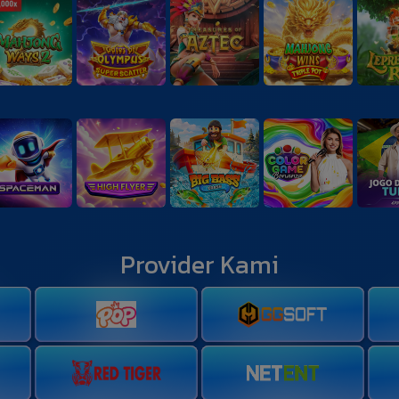
Provider Kami