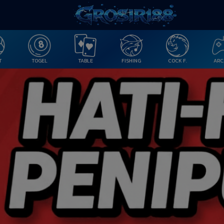
T
TOGEL
TABLE
FISHING
COCK F.
ARC