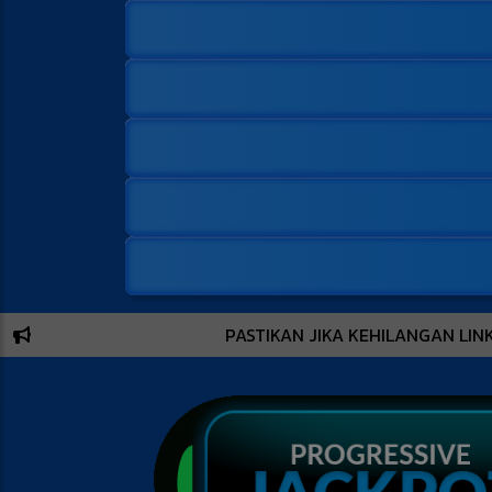
LOGIN
KAN JIKA KEHILANGAN LINK AKSES BISA KE LINK ANTI NAWALA