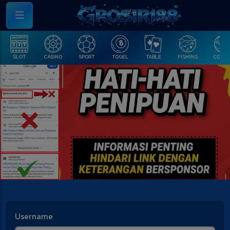
SLOT
CASINO
SPORT
TOGEL
TABLE
FISHING
COCK F
Username