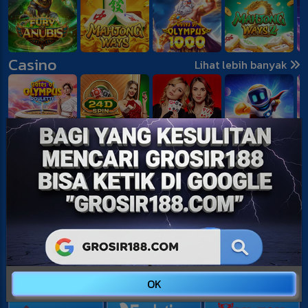
Casino
Lihat lebih banyak
Provider Kami
OK