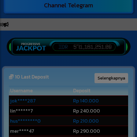
Channel Telegram
PASTIKAN 
10 Last Deposit
Selengkapnya
Username
Deposit
jok****287
Rp 140.000
lin******7
Rp 240.000
hus********0
Rp 210.000
mer****47
Rp 290.000