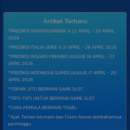
Artikel Terbaru
*PREDIKSI SPANYOLPRIMER A 22 APRIL - 28 APRIL
2026
*PREDIKSI ITALIA SERIE A 21 APRIL - 28 APRIL 2026
*PREDIKSI INGGRIS PREMIER LEAGUE 18 APRIL - 23
APRIL 2026
*PREDIKSI INDONESIA SUPER LEAGUE 17 APRIL - 20
APRIL 2026
*TEKNIK JITU BERMAIN GAME SLOT
*TIPS-TIPS UNTUK BERMAIN GAME SLOT
*CARA PEMULA BERMAIN TOGEL
*Ajak Teman bermain dan Claim bonus tambahannya
perminggu.